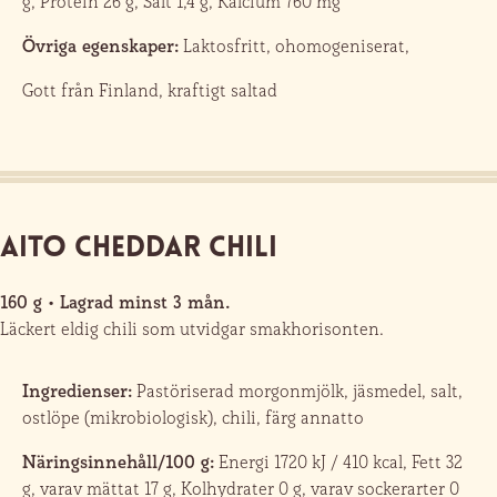
g, Protein 26 g, Salt 1,4 g, Kalcium 760 mg
Övriga egenskaper:
Laktosfritt, ohomogeniserat,
Gott från Finland, kraftigt saltad
Aito Cheddar Chili
160 g • Lagrad minst 3 mån.
Läckert eldig chili som utvidgar smakhorisonten.
Ingredienser:
Pastöriserad morgonmjölk, jäsmedel, salt,
ostlöpe (mikrobiologisk), chili, färg annatto
Näringsinnehåll/100 g:
Energi 1720 kJ / 410 kcal, Fett 32
g, varav mättat 17 g, Kolhydrater 0 g, varav sockerarter 0