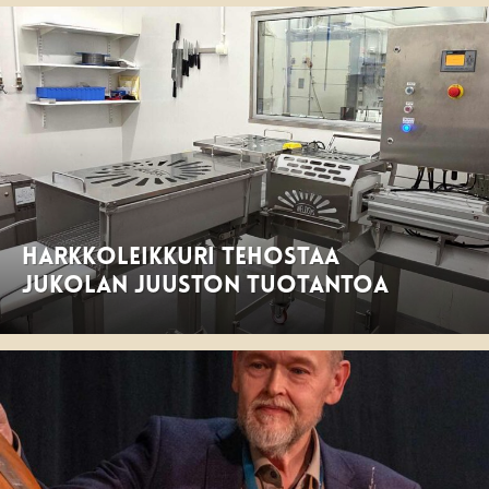
Harkkoleikkuri tehostaa
Jukolan Juuston tuotantoa