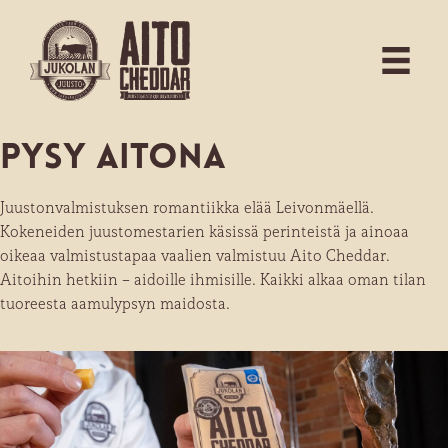
Pysy aitona
Juustonvalmistuksen romantiikka elää Leivonmäellä.
Kokeneiden juustomestarien käsissä perinteistä ja ainoaa
oikeaa valmistustapaa vaalien valmistuu Aito Cheddar.
Aitoihin hetkiin – aidoille ihmisille. Kaikki alkaa oman tilan
tuoreesta aamulypsyn maidosta.