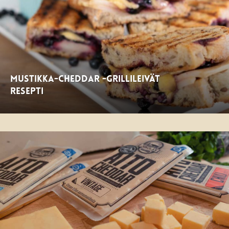
Mustikka-Cheddar -grillileivät
resepti