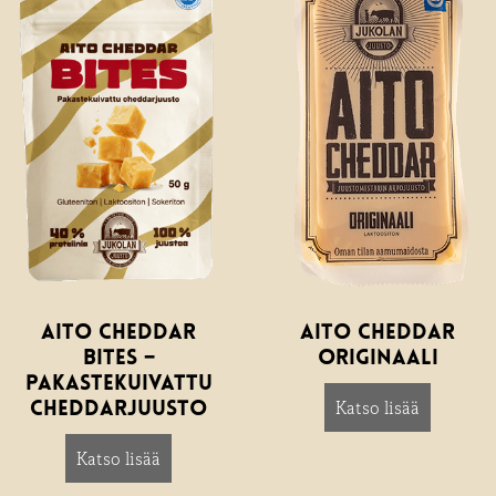
Aito Cheddar
Aito Cheddar
Bites –
Originaali
pakastekuivattu
Katso lisää
about Ait
Cheddarjuusto
Katso lisää
about Aito Cheddar Bites – pakastekuivat