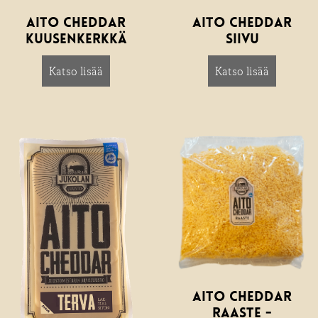
Aito Cheddar
Aito Cheddar
Kuusenkerkkä
Siivu
Katso lisää
about Aito Cheddar Kuusenkerkkä
Katso lisää
about Ait
Aito Cheddar
Raaste -