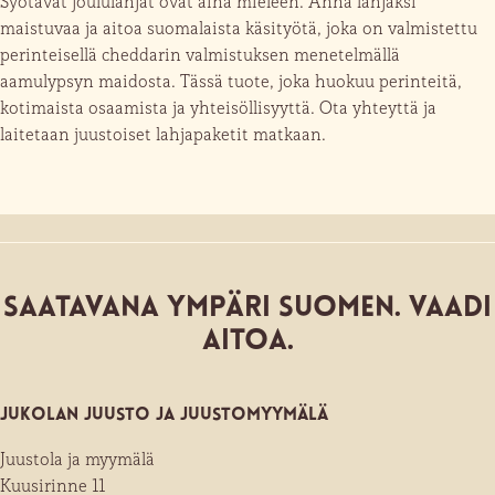
Syötävät joululahjat ovat aina mieleen. Anna lahjaksi
maistuvaa ja aitoa suomalaista käsityötä, joka on valmistettu
perinteisellä cheddarin valmistuksen menetelmällä
aamulypsyn maidosta. Tässä tuote, joka huokuu perinteitä,
kotimaista osaamista ja yhteisöllisyyttä. Ota yhteyttä ja
laitetaan juustoiset lahjapaketit matkaan.
Saatavana ympäri Suomen. Vaadi
aitoa.
Jukolan juusto ja juusto­myymälä
Juustola ja myymälä
Kuusirinne 11