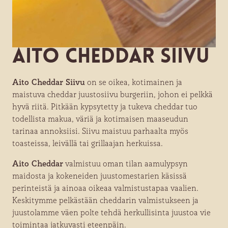
Aito Cheddar Siivu
Aito Cheddar Siivu
on se oikea, kotimainen ja
maistuva cheddar juustosiivu burgeriin, johon ei pelkkä
hyvä riitä. Pitkään kypsytetty ja tukeva cheddar tuo
todellista makua, väriä ja kotimaisen maaseudun
tarinaa annoksiisi. Siivu maistuu parhaalta myös
toasteissa, leivällä tai grillaajan herkuissa.
Aito Cheddar
valmistuu oman tilan aamulypsyn
maidosta ja kokeneiden juustomestarien käsissä
perinteistä ja ainoaa oikeaa valmistustapaa vaalien.
Keskitymme pelkästään cheddarin valmistukseen ja
juustolamme väen polte tehdä herkullisinta juustoa vie
toimintaa jatkuvasti eteenpäin.