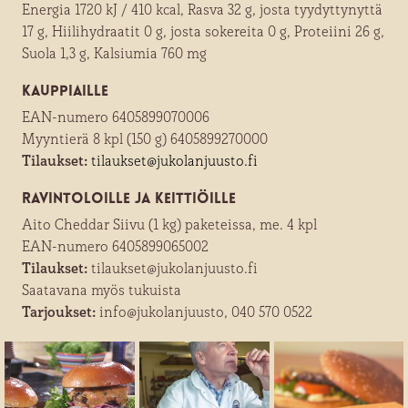
Energia 1720 kJ / 410 kcal, Rasva 32 g, josta tyydyttynyttä
17 g, Hiilihydraatit 0 g, josta sokereita 0 g, Proteiini 26 g,
Suola 1,3 g, Kalsiumia 760 mg
Kauppiaille
EAN-numero 6405899070006
Myyntierä 8 kpl (150 g) 6405899270000
Tilaukset:
tilaukset@jukolanjuusto.fi
Ravintoloille ja keittiöille
Aito Cheddar Siivu (1 kg) paketeissa, me. 4 kpl
EAN-numero 6405899065002
Tilaukset:
tilaukset@jukolanjuusto.fi
Saatavana myös tukuista
Tarjoukset:
info@jukolanjuusto, 040 570 0522