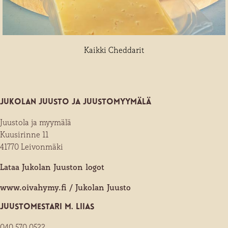
Kaikki Cheddarit
Jukolan juusto ja juusto­myymälä
Juustola ja myymälä
Kuusirinne 11
41770 Leivonmäki
Lataa Jukolan Juuston logot
www.oivahymy.fi / Jukolan Juusto
Juusto­mestari M. Liias
040 570 0522