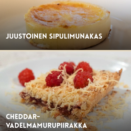
Juustoinen sipulimunakas
Cheddar-
vadelmamurupiirakka