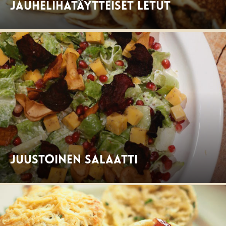
Jauhelihatäytteiset letut
Juustoinen salaatti