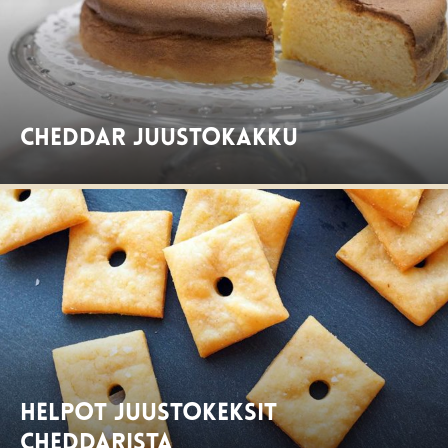
Cheddar juustokakku
Helpot juustokeksit
cheddarista