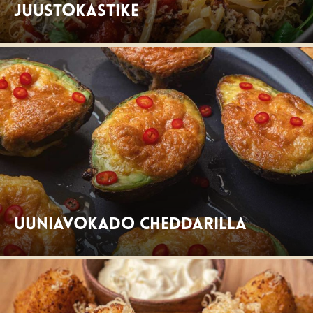
juustokastike
Uuniavokado cheddarilla