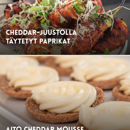
Cheddar-juustolla
täytetyt paprikat