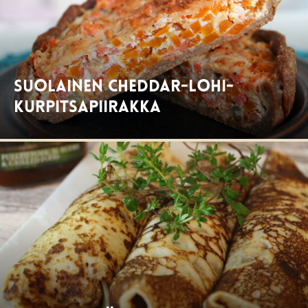
Suolainen cheddar-lohi-
kurpitsapiirakka