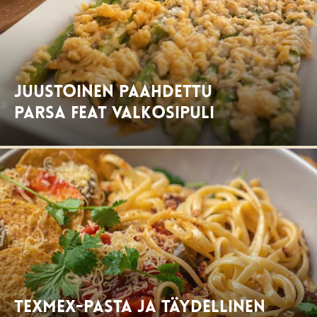
Juustoinen paahdettu
parsa feat valkosipuli
TexMex-Pasta ja täydellinen