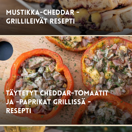
Mustikka-Cheddar -
grillileivät resepti
Täytetyt cheddar-tomaatit
ja -paprikat grillissä -
resepti