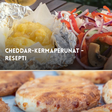
Cheddar-kermaperunat -
resepti