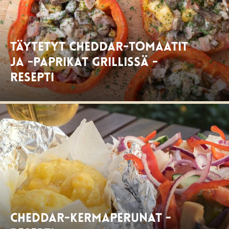
Täytetyt cheddar-tomaatit
ja -paprikat grillissä -
resepti
Cheddar-kermaperunat -