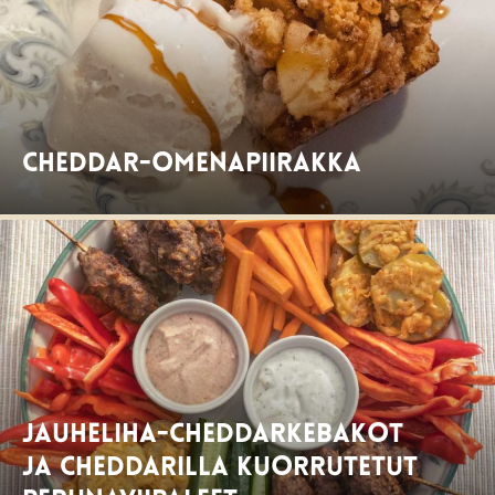
Cheddar-omenapiirakka
Jauheliha-cheddarkebakot
ja cheddarilla kuorrutetut