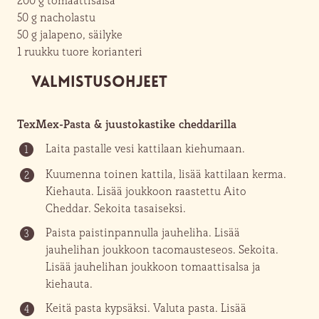
50 g
nacholastu
50 g
jalapeno, säilyke
1 ruukku
tuore korianteri
VALMISTUSOHJEET
TexMex-Pasta & juustokastike cheddarilla
Laita pastalle vesi kattilaan kiehumaan.
1
Kuumenna toinen kattila, lisää kattilaan kerma.
2
Kiehauta. Lisää joukkoon raastettu Aito
Cheddar. Sekoita tasaiseksi.
Paista paistinpannulla jauheliha. Lisää
3
jauhelihan joukkoon tacomausteseos. Sekoita.
Lisää jauhelihan joukkoon tomaattisalsa ja
kiehauta.
Keitä pasta kypsäksi. Valuta pasta. Lisää
4