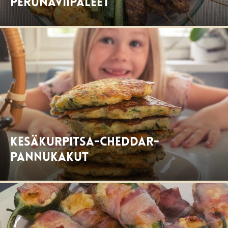
perunaviipaleet
Kesäkurpitsa-cheddar-
pannukakut