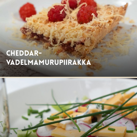
Cheddar-
vadelmamurupiirakka