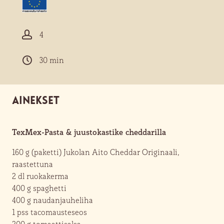
4
30 min
Ainekset
TexMex-Pasta & juustokastike cheddarilla
160 g (paketti)
Jukolan Aito Cheddar Originaali,
raastettuna
2 dl
ruokakerma
400 g
spaghetti
400 g
naudanjauheliha
1 pss
tacomausteseos
200 g
tomaattisalsa