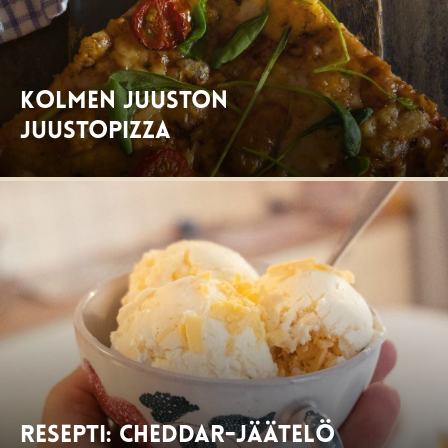
Kolmen juuston
juustopizza
Resepti: Cheddar-jäätelö