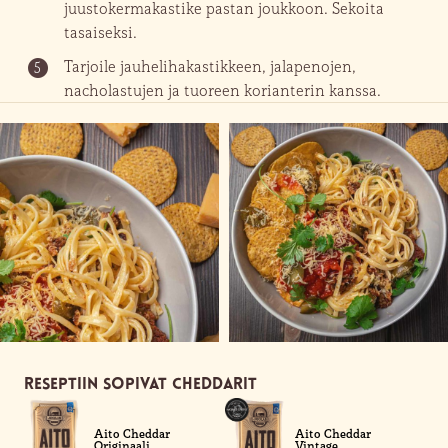
juustokermakastike pastan joukkoon. Sekoita
tasaiseksi.
Tarjoile jauhelihakastikkeen, jalapenojen,
5
nacholastujen ja tuoreen korianterin kanssa.
Reseptiin sopivat cheddarit
Aito Cheddar
Aito Cheddar
Originaali
Vintage