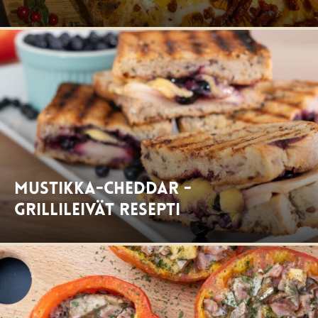
Mustikka-Cheddar -
grillileivät resepti