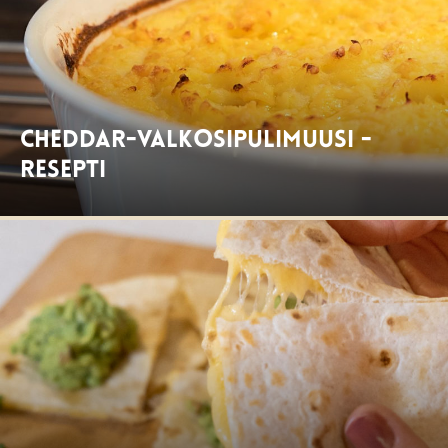
Cheddar-valkosipulimuusi -
resepti