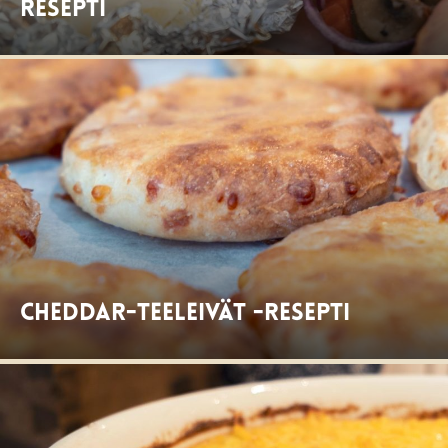
resepti
Cheddar-teeleivät -resepti