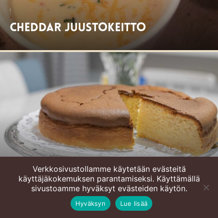
Cheddar juustokeitto
Verkkosivustollamme käytetään evästeitä
Cheddar juustokakku
käyttäjäkokemuksen parantamiseksi. Käyttämällä
sivustoamme hyväksyt evästeiden käytön.
Hyväksyn
Lue lisää