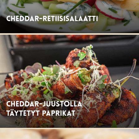
Cheddar-retiisisalaatti
Cheddar-juustolla
täytetyt paprikat