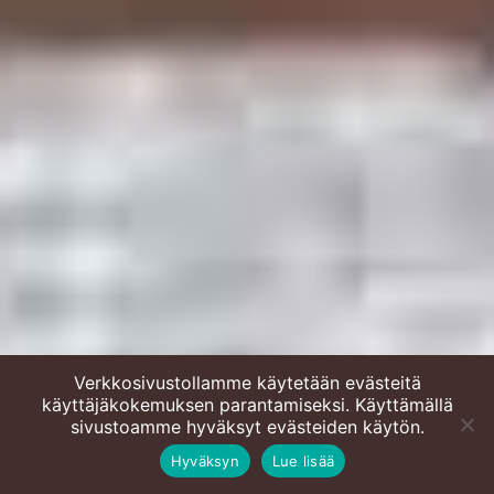
Verkkosivustollamme käytetään evästeitä
käyttäjäkokemuksen parantamiseksi. Käyttämällä
Juustoiset teeleivät
sivustoamme hyväksyt evästeiden käytön.
Hyväksyn
Lue lisää