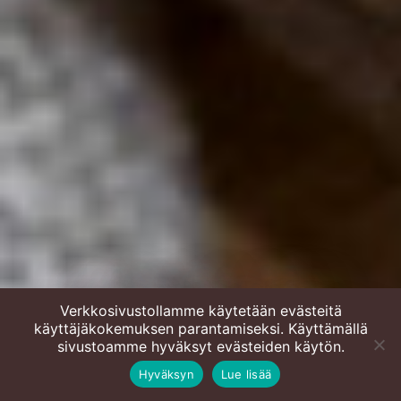
Cheddarpiirakka
Verkkosivustollamme käytetään evästeitä
käyttäjäkokemuksen parantamiseksi. Käyttämällä
tasokkaaseen makuun
sivustoamme hyväksyt evästeiden käytön.
Hyväksyn
Lue lisää