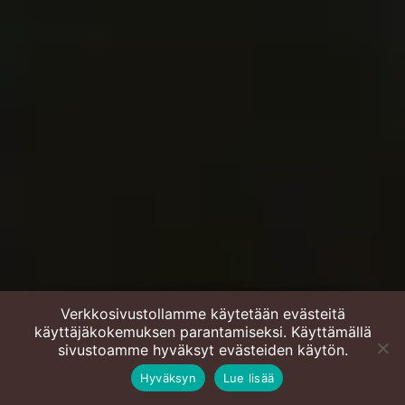
Verkkosivustollamme käytetään evästeitä
käyttäjäkokemuksen parantamiseksi. Käyttämällä
Kanahampurilainen
sivustoamme hyväksyt evästeiden käytön.
Hyväksyn
Lue lisää