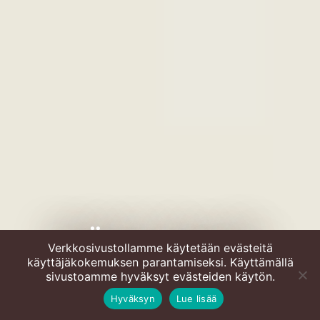
Kesäinen pinaatti-
Verkkosivustollamme käytetään evästeitä
käyttäjäkokemuksen parantamiseksi. Käyttämällä
basilikapesto
sivustoamme hyväksyt evästeiden käytön.
Hyväksyn
Lue lisää