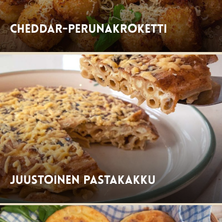
Cheddar-perunakroketti
Juustoinen pastakakku