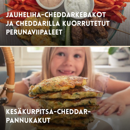
Jauheliha-cheddarkebakot
ja cheddarilla kuorrutetut
perunaviipaleet
Kesäkurpitsa-cheddar-
pannukakut