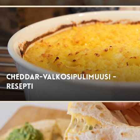
Cheddar-valkosipulimuusi -
resepti