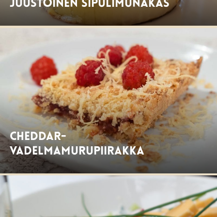
Juustoinen sipulimunakas
Cheddar-
vadelmamurupiirakka