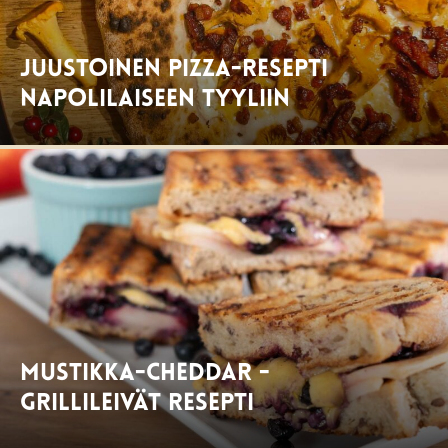
Juustoinen pizza-resepti
Napolilaiseen tyyliin
Mustikka-Cheddar -
grillileivät resepti