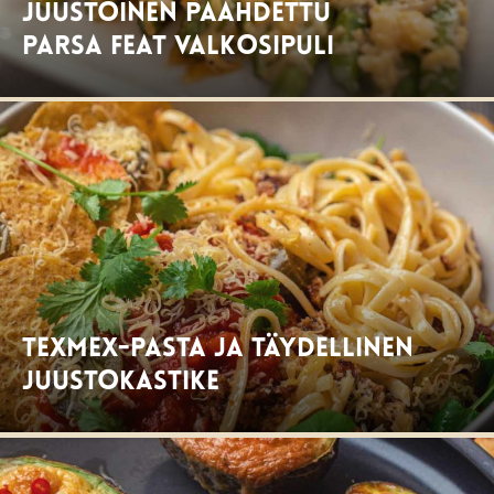
Juustoinen paahdettu
parsa feat valkosipuli
TexMex-Pasta ja täydellinen
juustokastike