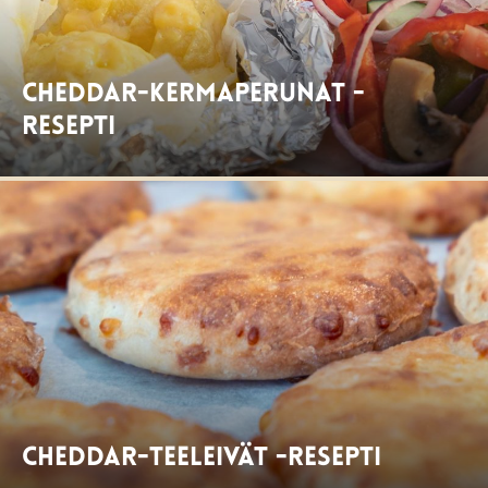
Cheddar-kermaperunat -
resepti
Cheddar-teeleivät -resepti