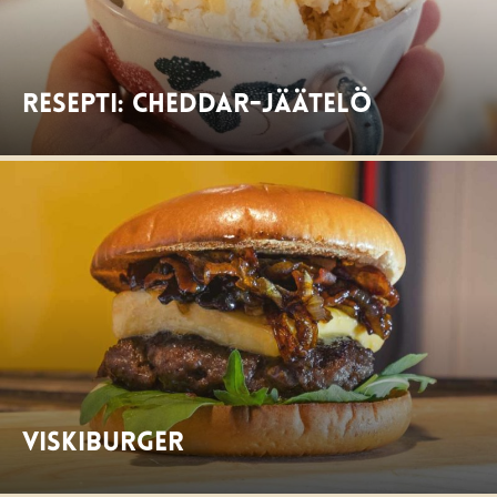
Resepti: Cheddar-jäätelö
Viskiburger