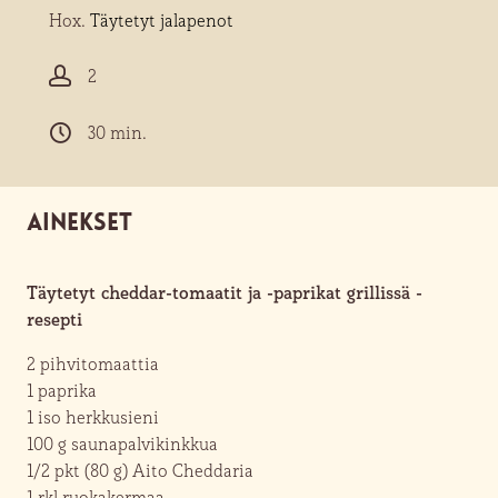
Hox.
Täytetyt jalapenot
2
30 min.
Ainekset
Täytetyt cheddar-tomaatit ja -paprikat grillissä -
resepti
2
pihvitomaattia
1
paprika
1
iso herkkusieni
100 g
saunapalvikinkkua
1/2 pkt (80 g)
Aito Cheddaria
1 rkl
ruokakermaa