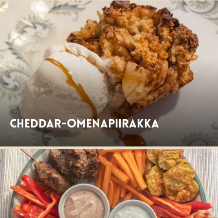
Cheddar-omenapiirakka