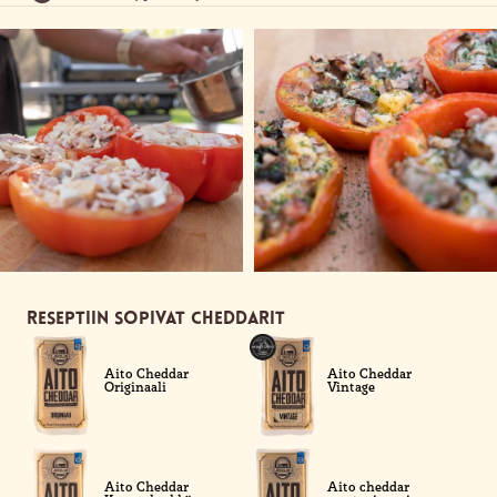
Reseptiin sopivat cheddarit
Aito Cheddar
Aito Cheddar
Originaali
Vintage
Aito Cheddar
Aito cheddar