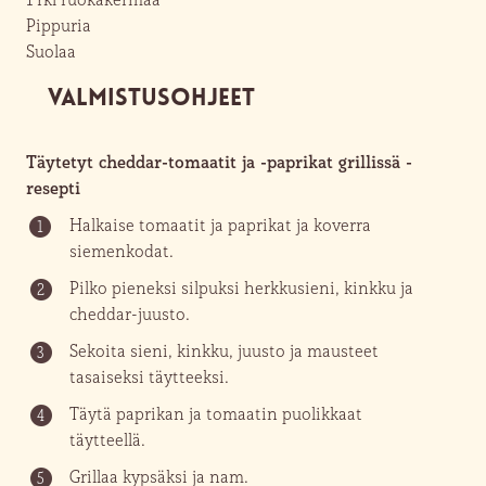
Pippuria
Suolaa
VALMISTUSOHJEET
Täytetyt cheddar-tomaatit ja -paprikat grillissä -
resepti
Halkaise tomaatit ja paprikat ja koverra
1
siemenkodat.
Pilko pieneksi silpuksi herkkusieni, kinkku ja
2
cheddar-juusto.
Sekoita sieni, kinkku, juusto ja mausteet
3
tasaiseksi täytteeksi.
Täytä paprikan ja tomaatin puolikkaat
4
täytteellä.
Grillaa kypsäksi ja nam.
5