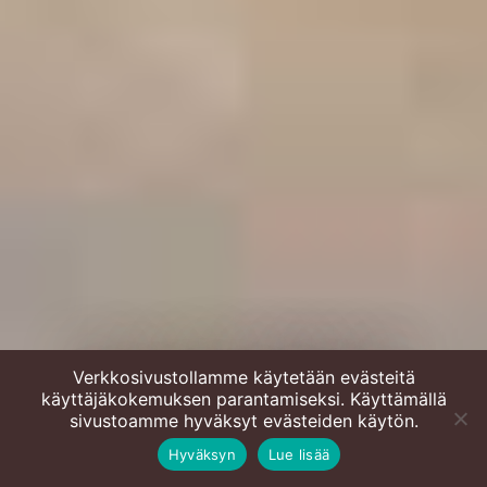
Mac and Cheese eli
Verkkosivustollamme käytetään evästeitä
käyttäjäkokemuksen parantamiseksi. Käyttämällä
Juustomakaroni
sivustoamme hyväksyt evästeiden käytön.
Hyväksyn
Lue lisää