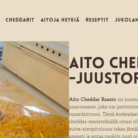
CHEDDARIT
AITOJA HETKIÄ
RESEPTIT
JUKOLA
Aito Ch
-juusto
Aito Cheddar Raaste
on suomal
juustoraaste, joka tuo perintei
ruoanlaittoosi. Tämä korkealaat
cheddar-menetelmällä oman til
kuiva-ainepitoisuus takaa jäm
upeasti ja antaa ruokiin juuri 