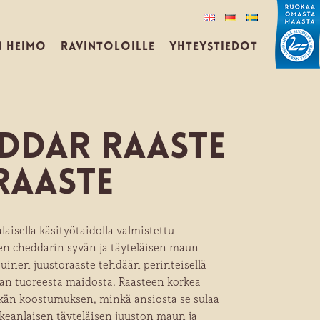
N HEIMO
RAVINTOLOILLE
YHTEYSTIEDOT
eddar Raaste
raaste
aisella käsityötaidolla valmistettu
sen cheddarin syvän ja täyteläisen maun
uinen juustoraaste tehdään perinteisellä
an tuoreesta maidosta. Raasteen korkea
äkän koostumuksen, minkä ansiosta se sulaa
oikeanlaisen täyteläisen juuston maun ja