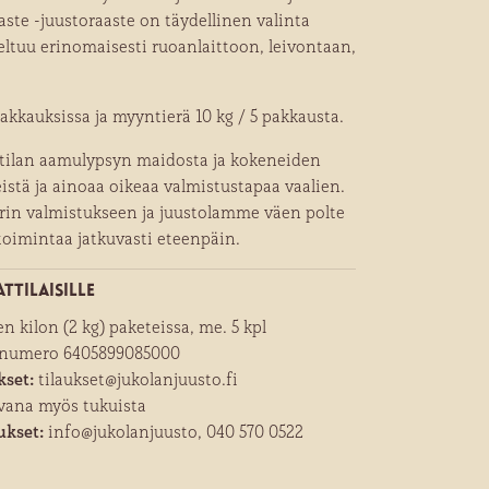
te -juustoraaste on täydellinen valinta
eltuu erinomaisesti ruoanlaittoon, leivontaan,
akkauksissa ja myyntierä 10 kg / 5 pakkausta.
ilan aamulypsyn maidosta ja kokeneiden
istä ja ainoaa oikeaa valmistustapaa vaalien.
in valmistukseen ja juustolamme väen polte
 toimintaa jatkuvasti eteenpäin.
ttilaisille
n kilon (2 kg) paketeissa, me. 5 kpl
numero 6405899085000
kset:
tilaukset@jukolanjuusto.fi
vana myös tukuista
ukset:
info@jukolanjuusto, 040 570 0522