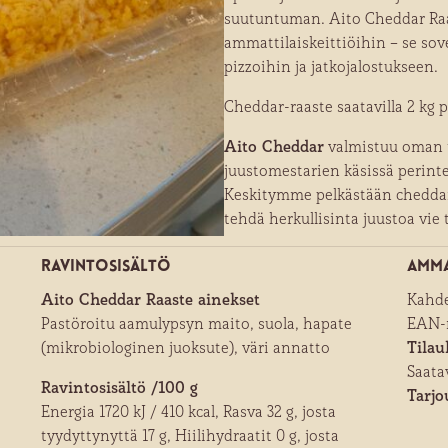
suutuntuman. Aito Cheddar Raas
ammattilaiskeittiöihin – se sov
pizzoihin ja jatkojalostukseen.
Cheddar-raaste saatavilla 2 kg p
Aito Cheddar
valmistuu oman t
juustomestarien käsissä perinte
Keskitymme pelkästään cheddar
tehdä herkullisinta juustoa vie
Ravintosisältö
Amma
Aito Cheddar Raaste ainekset
Kahde
Pastöroitu aamulypsyn maito, suola, hapate
EAN-
(mikrobiologinen juoksute), väri annatto
Tilau
Saata
Ravintosisältö /100 g
Tarjo
Energia 1720 kJ / 410 kcal, Rasva 32 g, josta
tyydyttynyttä 17 g, Hiilihydraatit 0 g, josta