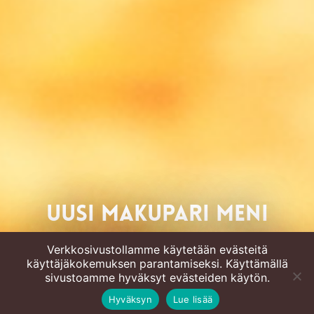
Uusi makupari meni
Saksassa kuin kuumille
Verkkosivustollamme käytetään evästeitä
käyttäjäkokemuksen parantamiseksi. Käyttämällä
kiville
sivustoamme hyväksyt evästeiden käytön.
Hyväksyn
Lue lisää