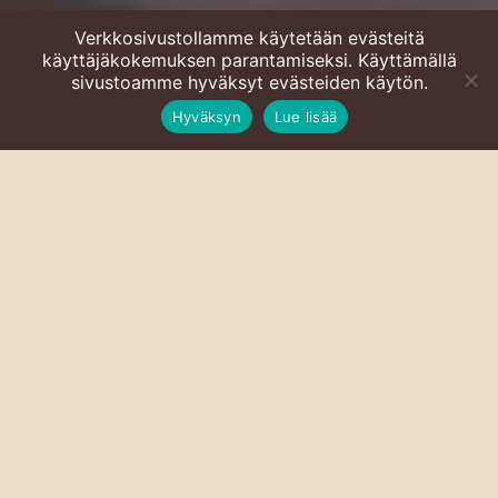
Verkkosivustollamme käytetään evästeitä
käyttäjäkokemuksen parantamiseksi. Käyttämällä
Mikä ihmeen aamumaito?
sivustoamme hyväksyt evästeiden käytön.
Hyväksyn
Lue lisää