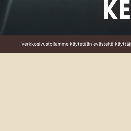
K
Verkkosivustollamme käytetään evästeitä käyttä
Juurella 
Seinäjokelaisen Juurella- 
liikekannalla, mitä tulee
tapahtumiin tuottamaan f
että Jukolan juustoista
Miia, millainen on sinu