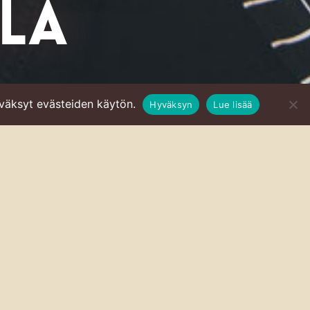
LA
väksyt evästeiden käytön.
Hyväksyn
Lue lisää
eri ovat jatkuvasti
attomasti eri
ntava kaksikko tietää,