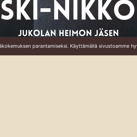
ESKI-NIKKO
Jukolan heimon jäsen
jäkokemuksen parantamiseksi. Käyttämällä sivustoamme hy
ja Äärellä
ja Äärellä-ravintoloiden yrittäjät Miia Keski-Nikkola ja Jani Unk
 ideoihin ja paikkoihin. Heidän huippuravintola pyörähtää mutk
ine dining -makunautintoja. Paikallisista raaka-aineista amme
 on moneen makuun.
n suhteesi juustoihin?