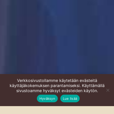
Verkkosivustollamme käytetään evästeitä
käyttäjäkokemuksen parantamiseksi. Käyttämällä
Suomalaisen ruoan päivä
sivustoamme hyväksyt evästeiden käytön.
Hyväksyn
Lue lisää